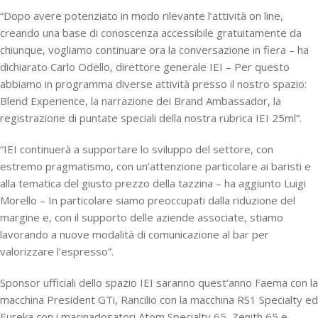
“Dopo avere potenziato in modo rilevante l’attività on line,
creando una base di conoscenza accessibile gratuitamente da
chiunque, vogliamo continuare ora la conversazione in fiera – ha
dichiarato Carlo Odello, direttore generale IEI – Per questo
abbiamo in programma diverse attività presso il nostro spazio:
Blend Experience, la narrazione dei Brand Ambassador, la
registrazione di puntate speciali della nostra rubrica IEI 25ml”.
“IEI continuerà a supportare lo sviluppo del settore, con
estremo pragmatismo, con un’attenzione particolare ai baristi e
alla tematica del giusto prezzo della tazzina – ha aggiunto Luigi
Morello – In particolare siamo preoccupati dalla riduzione del
margine e, con il supporto delle aziende associate, stiamo
lavorando a nuove modalità di comunicazione al bar per
valorizzare l’espresso”.
Sponsor ufficiali dello spazio IEI saranno quest’anno Faema con la
macchina President GTi, Rancilio con la macchina RS1 Specialty ed
Eureka con i macinadosatori Atom Specialty 65, Zenith 65 e