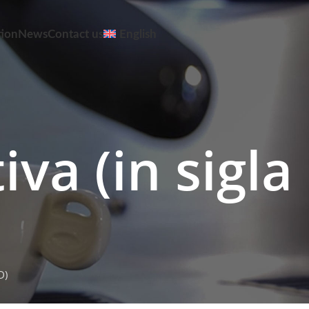
tion
News
Contact us
English
va (in sigla
D)