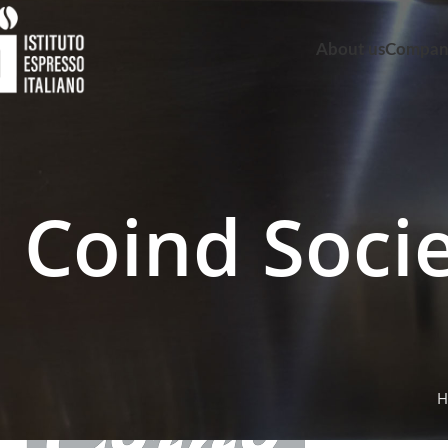
About us
Compani
Coind Socie
H