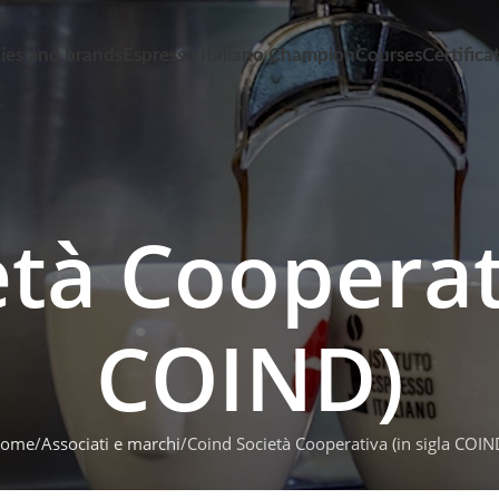
es and brands
Espresso Italiano Champion
Courses
Certifica
tà Cooperati
COIND)
ome
Associati e marchi
Coind Società Cooperativa (in sigla COIN