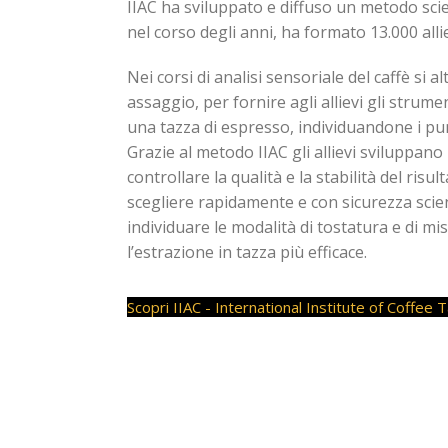
IIAC ha sviluppato e diffuso un metodo scien
nel corso degli anni, ha formato 13.000 alli
Nei corsi di analisi sensoriale del caffè si a
assaggio, per fornire agli allievi gli strum
una tazza di espresso, individuandone i punt
Grazie al metodo IIAC gli allievi sviluppano
controllare la qualità e la stabilità del risu
scegliere rapidamente e con sicurezza scient
individuare le modalità di tostatura e di mi
l’estrazione in tazza più efficace.
Scopri IIAC - International Institute of Coffee 