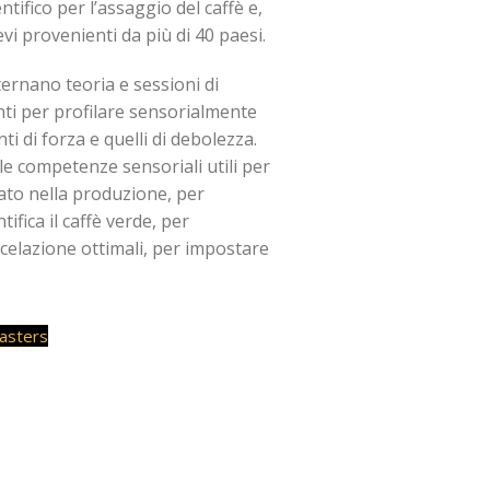
tifico per l’assaggio del caffè e,
evi provenienti da più di 40 paesi.
lternano teoria e sessioni di
enti per profilare sensorialmente
i di forza e quelli di debolezza.
 le competenze sensoriali utili per
ltato nella produzione, per
ifica il caffè verde, per
scelazione ottimali, per impostare
Tasters