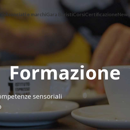
amo
Associati e marchi
Gara Baristi
Corsi
Certificazione
News
Formazione
competenze sensoriali
o