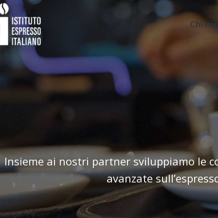
Chi si
Insieme ai nostri partner sviluppiamo le 
avanzate sull’espress