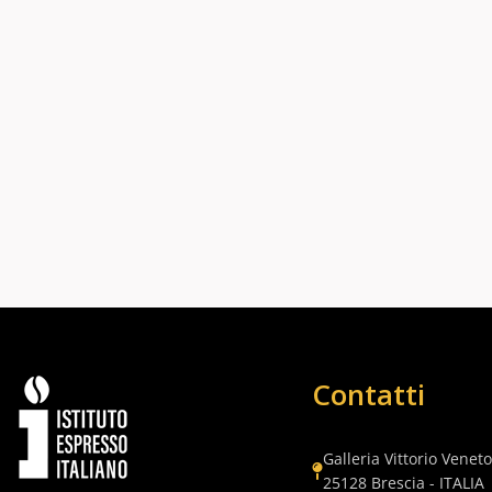
Contatti
Galleria Vittorio Veneto
25128 Brescia - ITALIA