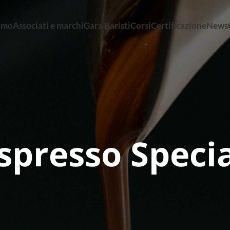
iamo
Associati e marchi
Gara Baristi
Corsi
Certificazione
News
Espresso Specia