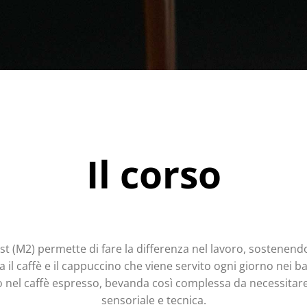
Il corso
ist (M2) permette di fare la differenza nel lavoro, sostenend
il caffè e il cappuccino che viene servito ogni giorno nei bar
o nel caffè espresso, bevanda così complessa da necessitare
sensoriale e tecnica.