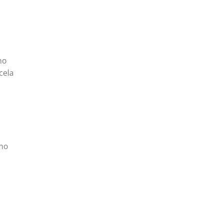
no
scela
o
ano