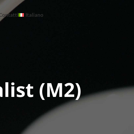
Contatti
Italiano
list (M2)