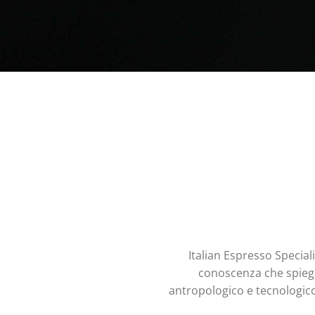
Italian Espresso Special
conoscenza che spiega 
antropologico e tecnologic