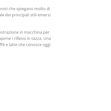
n noti che spiegano molto di
e dei principali stili emersi
’estrazione in macchina per
irne i riflessi in tazza. Una
ffè e latte che conosce oggi