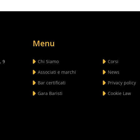
Menu
, 9
Chi Siamo
Corsi
Associati e marchi
News
Bar certificati
Privacy policy
Gara Baristi
Cookie Law