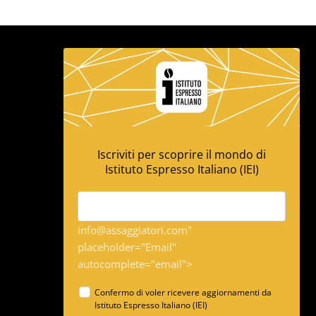
Iscriviti per scoprire il mondo di
Istituto Espresso Italiano (IEI)
info@assaggiatori.com"
placeholder="Email"
autocomplete="email">
Confermo di voler ricevere aggiornamenti da
Istituto Espresso Italiano (IEI)