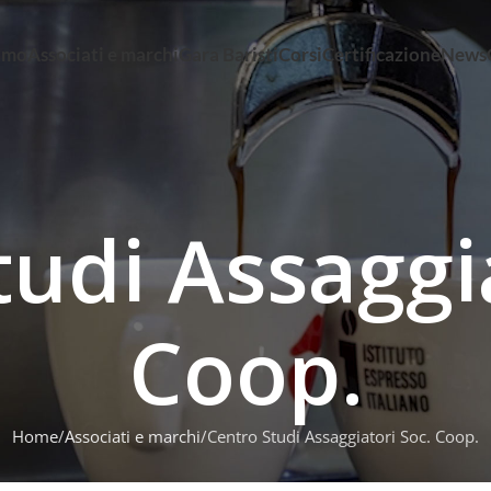
iamo
Associati e marchi
Gara Baristi
Corsi
Certificazione
News
udi Assaggi
Coop.
Home
Associati e marchi
Centro Studi Assaggiatori Soc. Coop.