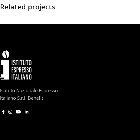
Related projects
Suspendisse quam at vestibulum
Kitchen
Istituto Nazionale Espresso
Italiano S.r.l. Benefit