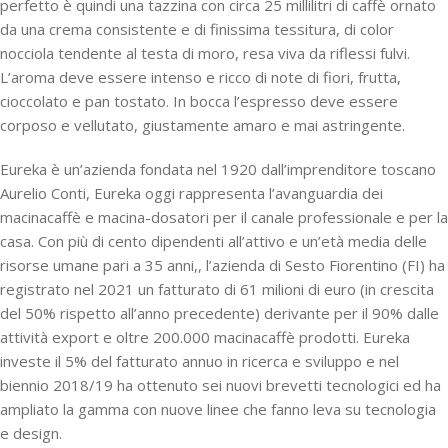
perfetto è quindi una tazzina con circa 25 millilitri di caffè ornato
da una crema consistente e di finissima tessitura, di color
nocciola tendente al testa di moro, resa viva da riflessi fulvi.
L’aroma deve essere intenso e ricco di note di fiori, frutta,
cioccolato e pan tostato. In bocca l’espresso deve essere
corposo e vellutato, giustamente amaro e mai astringente.
Eureka
è un’azienda fondata nel 1920 dall’imprenditore toscano
Aurelio Conti, Eureka oggi rappresenta l’avanguardia dei
macinacaffè e macina-dosatori per il canale professionale e per la
casa. Con più di cento dipendenti all’attivo e un’età media delle
risorse umane pari a 35 anni,, l’azienda di Sesto Fiorentino (FI) ha
registrato nel 2021 un fatturato di 61 milioni di euro (in crescita
del 50% rispetto all’anno precedente) derivante per il 90% dalle
attività export e oltre 200.000 macinacaffè prodotti. Eureka
investe il 5% del fatturato annuo in ricerca e sviluppo e nel
biennio 2018/19 ha ottenuto sei nuovi brevetti tecnologici ed ha
ampliato la gamma con nuove linee che fanno leva su tecnologia
e design.