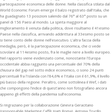
partecipazione economica delle donne.
Nella classifica stilata dal
World Economic Forum emerge il balzo registrato dall’Italia, che
ha guadagnato 13 posizioni salendo dal 76° al 63° posto su un
panel di 156 Paesi al mondo. La spinta maggiore al
miglioramento è venuta dalla politica, dove risultiamo il 41esimo
Paese nella classifica, arrivando addirittura al 33esimo posto se
si tiene conto delle donne nell’esecutivo. L’altra faccia della
medaglia, però, è la partecipazione economica, che ci vede
scivolare al 114esimo posto, fra le maglie nere a livello europeo.
Nel rapporto viene evidenziato come, nonostante l’Europa
occidentale abbia raggiunto una percentuale del 70% della
chiusura del gap nel sotto indice economico, ci sono 24 punti
percentuali fra l’Islanda con l’84,6% e l’Italia con il 61,9%, il livello
più basso della regione. Peraltro, come sottolinea il Wef, i dati
che compongono l’indice di quest’anno non fotografano ancora
appieno gli effetti della pandemia sull’economia.
Si ringraziano per la collaborazione Ginevra Geracitano
(responsabile Marketing Caffè Haiti Roma), Antonia Trucillo