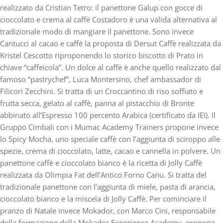
realizzato da Cristian Tetro: il panettone Galup con gocce di
cioccolato e crema al caffè Costadoro è una valida alternativa al
tradizionale modo di mangiare il panettone. Sono invece
Cantucci al cacao e caffè
la proposta di
Dersut Caffè
realizzata da
Kristel Cescotto riproponendo lo storico biscotto di Prato in
chiave “caffeicola”. Un dolce al caffè è anche quello realizzato dal
famoso “pastrychef”, Luca Montersino, chef ambassador di
Filicori Zecchini
. Si tratta di un
Croccantino di riso soffiato e
frutta secca, gelato al caffè, panna al pistacchio di Bronte
abbinato all’Espresso 100 percento Arabica (certificato da IEI). Il
Gruppo Cimbali
con i Mumac Academy Trainers propone invece
lo
Spicy Mocha
, uno speciale caffè con l’aggiunta di sciroppo alle
spezie, crema di cioccolato, latte, cacao e cannella in polvere. Un
panettone caffè e cioccolato bianco
è la ricetta di
Jolly Caffè
realizzata da Olimpia Fat dell’Antico Forno Canu. Si tratta del
tradizionale panettone con l’aggiunta di miele, pasta di arancia,
cioccolato bianco e la miscela di Jolly Caffè. Per cominciare il
pranzo di Natale invece
Mokador
, con Marco Cini, responsabile
della formazione della Mokador Experience Academy, propone