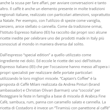
anche la scusa per fare affari, per avviare conversazioni e tanto
altro. Il caffè è anche un elemento presente in molte tradizioni
regionali italiane, realizzato con particolari attenzioni, soprattutto
a Natale. Per esempio, con l’utilizzo di spezie come vaniglia,
zenzero, anice stellato o cannella. Come da tradizione ormai,
l’Istituto Espresso Italiano (IEI) ha raccolto dai propri soci alcune
ricette inedite per celebrare uno dei prodotti made in Italy più
conosciuti al mondo in maniera diversa dal solito.
Dall’espresso “special edition” a quello utilizzato come
ingrediente nei dolci.
Ed eccole le ricette dei soci dell’Istituto
Espresso Italiano (IEI) che per l’occasione hanno messo all’opera i
propri specialisti per realizzare delle portate particolari
utilizzando le loro migliori miscele.
“Captain’s Coffee”
è la
proposta di
Caffè Milani
realizzata da Andrea Pinturi (brand
ambassador) e Christian Olivari (barman): una “coccola” per
festeggiare le feste in famiglia a base di miscela di Arabica Fine
Cafè, sambuca, rum, panna con caramello salato e cannella. La
ricetta di
Costadoro
è invece un
“Tiramisù con panettone al caffè”