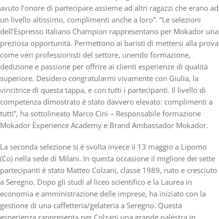
avuto l’onore di partecipare assieme ad altri ragazzi che erano ad
un livello altissimo, complimenti anche a loro”. “Le selezioni
dell’Espresso Italiano Champion rappresentano per Mokador una
preziosa opportunità. Permettono ai baristi di mettersi alla prova
come veri professionisti del settore, unendo formazione,
dedizione e passione per offrire ai clienti esperienze di qualità
superiore. Desidero congratularmi vivamente con Giulia, la
vincitrice di questa tappa, e con tutti i partecipanti. Il livello di
competenza dimostrato è stato davvero elevato: complimenti a
tutti”, ha sottolineato Marco Cini – Responsabile formazione
Mokador Experience Academy e Brand Ambassador Mokador.
La seconda selezione si è svolta invece il 13 maggio a Lipomo
(Co) nella sede di Milani
. In questa occasione il migliore dei sette
partecipanti è stato Matteo Colzani, classe 1989, nato e cresciuto
a Seregno. Dopo gli studi al liceo scientifico e la Laurea in
economia e amministrazione delle imprese, ha iniziato con la
gestione di una caffetteria/gelateria a Seregno. Questa
esperienza rappresenta per Colzani una grande palestra in