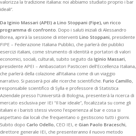
valorizza la tradizione italiana: noi abbiamo studiato proprio i bar
ideali”.
Da
Iginio Massari (APEI) a
Lino Stoppani (Fipe), un ricco
programma di confronto
. Dopo i saluti iniziali di Alessandro
Borea, aprirà la sessione di interventi
Lino Stoppani
, presidente
FIPE – Federazione Italiana Pubblici, che parlerà dei pubblici
esercizi italiani, come strumento di identità e portatori di valori
economici, sociali, culturali, subito seguito da
Iginio Massari
,
presidente APEI – Ambasciatori Pasticceri dell’Eccellenza Italiana,
che parlerà della colazione all’italiana come di un viaggio
narrativo. Si passerà poi alle ricerche scientifiche.
Furio Camillo
,
responsabile scientifico di Sylla e professore di Statistica
Aziendale presso l’Università di Bologna, presenterà la ricerca di
mercato esclusiva per IEI “Il bar ideale”, focalizzata su come gli
italiani e i baristi stessi vivono l’esperienza al bar e cosa si
aspettano dai locali che frequentano o gestiscono tutti i giorni.
Subito dopo
Carlo Odello
, CEO IEI, e
Gian Paolo Braceschi
,
direttore generale IEI, che presenteranno il nuovo metodo