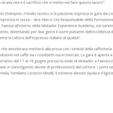
i una vita e il sacrificio che ci metto nel fare questo lavoro”.
no Champion. Il livello tecnico e la passione espressi in gara dai 
ità espressa in tazza – dice Marco Cini Responsabile della Forma
o a Faenza all’interno della Mokador Experience Academy, noi sarem
ento, diventando per due giorni il cuore pulsante dell’eccellenza de
eme la cultura dell’espresso Italiano di qualità”.
i che desiderano mettersi alla prova con i simboli della caffetteria
radizione nel caffè sia i cosiddetti nuovi mercati. La gara è aperta
 quest’anno dal 17 al 18 giugno presso la sede di Mokador a Faenza 
iane e coinvolgendo decine di professionisti del settore. I primi se
lla, l’emiliano Lorenzo Minelli, il torinese Alessio Sipala e il ligu