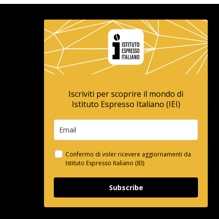
Iscriviti per scoprire il mondo di
Istituto Espresso Italiano (IEI)
Confermo di voler ricevere aggiornamenti da
Istituto Espresso Italiano (IEI)
Subscribe