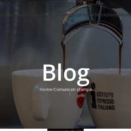
amo
Associati e marchi
Gara Baristi
Corsi
Certificazione
News
Blog
Home
Comunicati stampa