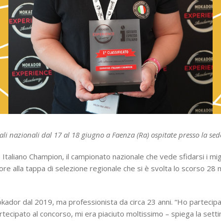
finali nazionali dal 17 al 18 giugno a Faenza (Ra) ospitate presso la s
o Italiano Champion, il campionato nazionale che vede sfidarsi i migli
ore alla tappa di selezione regionale che si è svolta lo scorso 28
 Mokador dal 2019, ma professionista da circa 23 anni. “Ho parteci
partecipato al concorso, mi era piaciuto moltissimo – spiega la set