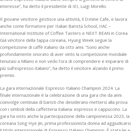
interesse”, ha detto il presidente di IEI, Luigi Morello.
Il giovane vincitore gestisce una attività, il D:mine Cafe, e lavora
anche come formatore per Italian Barista School, IIAC –
International Institute of Coffee Tasters e NEXT BEAN in Corea.
Già vincitore della tappa coreana, Hyung Week segue la
competizione di caffè italiano da otto anni. “Sono anche
profondamente onorato di aver vinto la competizione mondiale
tenutasi a Milano e non vedo l’ora di comprendere e imparare di
più sull’espresso italiano”, ha detto il vincitore alzando il primo
premio.
La gara internazionale Espresso Italiano Champion 2024. La
finale internazionale è la celebrazione di una gara che da anni
coinvolge centinaia di baristi che desiderano mettersi alla prova
con i simboli della caffetteria italiana: espresso e cappuccino. La
gara ha visto anche la partecipazione della campionessa 2023, la
coreana Song Hye Jin, prima professionista donna ad aggiudicarsi
il titolo internazionale di Espresso Italiano Champion. È stata lei a