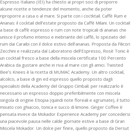
Espresso Italiano (IEI) ha chiesto ai propri soci di proporre
alcune ricette e tendenze del momento, anche da poter
riproporre a casa o al mare. Si parte con i coctktail. Caffè Rum e
Ananas: il cocktail dell’estate proposto da Caffè Milani. Un cocktail
a base di caffè espresso e rum con note tropicali di ananas che
unisce il profumo intenso e inebriante del caffè, lo speziato del
rum dai Caraibi con il dolce estivo dell’ananas. Proposta da Filicori
Zecchini e realizzata dal Laboratorio dell’Espresso, Rosè Tonic è
un cocktail fresco a base della miscela certificata 100 Percento
Arabica da gustare anche in riva al mare con gli amici. Twisted
Bee’s Knees è la ricetta di MUMAC Academy. Un altro cocktail,
alcolico, a base di gin ed espresso quello proposto dagli
specialisti della Academy del Gruppo Cimbali: per realizzarlo è
necessario un espresso doppio preferibilmente con miscela
singola di origine Etiopia (quindi note floreali e agrumate), il tutto
mixato con ghiaccio, tonica e succo di limone. Ginger Coffee è
pensata invece da Mokador Experience Academy per concedersi
una piacevole pausa nelle calde giornate estive a base di Gran
Miscela Mokador. Un dolce per finire, quello proposto da Dersut