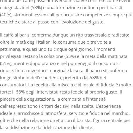
cultura del caffè passa attraverso iniziative concrete come eventi
e degustazioni (53%) e una formazione continua per i baristi
(40%), strumenti essenziali per acquisire competenze sempre più
tecniche e stare al passo con l’evoluzione del gusto.
Il caffè al bar si conferma dunque un rito trasversale e radicato:
oltre la metà degli italiani lo consuma due o tre volte a
settimana, e quasi uno su cinque ogni giorno. I momenti
privilegiati restano la colazione (55%) e la metà della mattinata
(51%), mentre dopo pranzo e nel pomeriggio il consumo si
riduce, fino a diventare marginale la sera. Il banco si conferma
luogo simbolo dell’esperienza, preferito dal 58% dei
consumatori. La fedeltà alla miscela e al locale di fiducia è molto
forte: il 68% degli intervistati resta fedele al proprio gusto. Il
piacere della degustazione, la cremosità e l’intensità
dell’espresso sono i criteri decisivi nella scelta. L’esperienza
ideale si arricchisce di atmosfera, servizio e fiducia nel marchio,
oltre che nella relazione diretta con il barista, figura centrale per
la soddisfazione e la fidelizzazione del cliente.